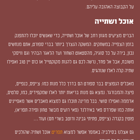
על הקבוצה האהובה עליהם.
אוכל ושתייה
הברים מציעים מגוון רחב של אוכל ושתייה, כדי שאנשים יוכלו להתפנק
בזמן הצפייה במשחקים. המשקה הנצרך ביותר בברי ספורט, אתם מנחשים
נכון, בירה על כל סוגיה, מהסטאוט השחור ועד הלאגר הבהיר וגם וויסקי
משובח, אבל אל פחד, נרשה לכם גם להנות מקוקטייל או כוס יין טוב ואפילו
שתיה קלה לאלו שנוהגים.
מאכלים הנפוצים בבר ספורט הם בדרך כלל מנות כמו: צ'יפס, כנפיים,
פיצה והמבורגר. נמצא גם מנות בריאות יותר לאלו שמקפידים, כמו, סלטים,
אדממה ואפילו סושי. בכל מדינה תוכלו גם למצוא מאכלים אשר מאפיינים
אותה כמו שפרדס פאי באירלנד (פאי רועים מבשר טחון ופירה תפו״א),
פוטין בקנדה (צ'יפס, פתיתי גבינה ורוטב בשרי חם) ועוד…
גם אצלנו בסילביה באמפר אפשר למצוא
תפריט
אוכל ושתיה שהולכים