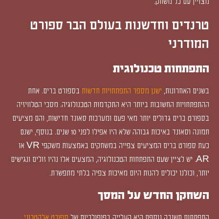
מצויין עם כל משחק.
טרנדים וחדשנות בעולם הבר ספורט
המודרני
התפתחות טכנולוגית
בשנים האחרונות,
ישנן מספר התפתחויות חדשות
בספורט ברים. אחת
ההתפתחויות החשובות ביותר היא התקדמות הטכנולוגיה. מסכי הטלוויזיה
בספורט ברים גדולים יותר מאי פעם ומערכות סאונד חדישות, והם מציעים
תמונה וסאונד באיכות גבוהה שלא היו אפילו לפני 10 שנים. בנוסף, ישנם
כעת ספורט ברים המציעים צפייה במשחקים באמצעות משקפי VR או
AR. יש לציין שעם התפתחות הטכנולוגיה, המצעים אלו נהיו זולים ונגישים
יותר, וכולנו יכולים להנות היום מאיכות צפיה בלתי מתפשרת.
השחקן החדש על המסך
התפתחות חשובה נוספת היא העלייה בפופולריות של
ספורט אלקטרוני