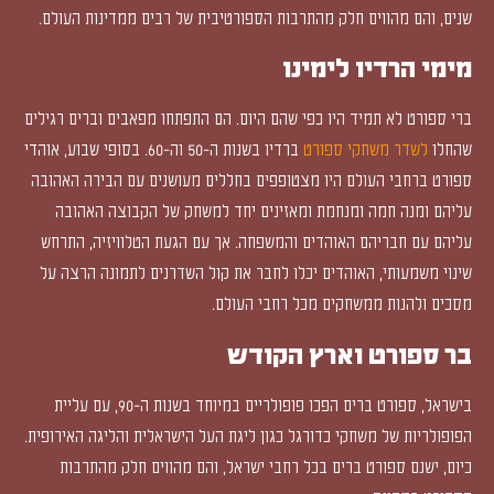
שנים, והם מהווים חלק מהתרבות הספורטיבית של רבים ממדינות העולם.
מימי הרדיו לימינו
ברי ספורט לא תמיד היו כפי שהם היום. הם התפתחו מפאבים וברים רגילים
שהחלו
לשדר משחקי ספורט
ברדיו בשנות ה-50 וה-60. בסופי שבוע, אוהדי
ספורט ברחבי העולם היו מצטופפים בחללים מעושנים עם הבירה האהובה
עליהם ומנה חמה ומנחמת ומאזינים יחד למשחק של הקבוצה האהובה
עליהם עם חבריהם האוהדים והמשפחה. אך עם הגעת הטלוויזיה, התרחש
שינוי משמעותי, האוהדים יכלו לחבר את קול השדרנים לתמונה הרצה על
מסכים ולהנות ממשחקים מכל רחבי העולם.
בר ספורט וארץ הקודש
בישראל, ספורט ברים הפכו פופולריים במיוחד בשנות ה-90, עם עליית
הפופולריות של משחקי כדורגל כגון ליגת העל הישראלית והליגה האירופית.
כיום, ישנם ספורט ברים בכל רחבי ישראל, והם מהווים חלק מהתרבות