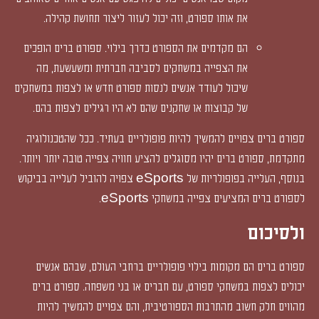
את אותו ספורט, וזה יכול לעזור ליצור תחושת קהילה.
הם מקדמים את הספורט כדרך בילוי. ספורט ברים הופכים
את הצפייה במשחקים לסביבה חברתית ומשעשעת, מה
שיכול לעודד אנשים לנסות ספורט חדש או לצפות במשחקים
של קבוצות או שחקנים שהם לא היו רגילים לצפות בהם.
ספורט ברים צפויים להמשיך להיות פופולריים בעתיד. ככל שהטכנולוגיה
מתקדמת, ספורט ברים יהיו מסוגלים להציע חוויה צפייה טובה יותר ויותר.
בנוסף, העלייה בפופולריות של eSports צפויה להוביל לעלייה בביקוש
לספורט ברים המציעים צפייה במשחקי eSports.
ולסיכום
ספורט ברים הם מקומות בילוי פופולריים ברחבי העולם, שבהם אנשים
יכולים לצפות במשחקי ספורט, עם חברים או בני משפחה. ספורט ברים
מהווים חלק חשוב מהתרבות הספורטיבית, והם צפויים להמשיך להיות