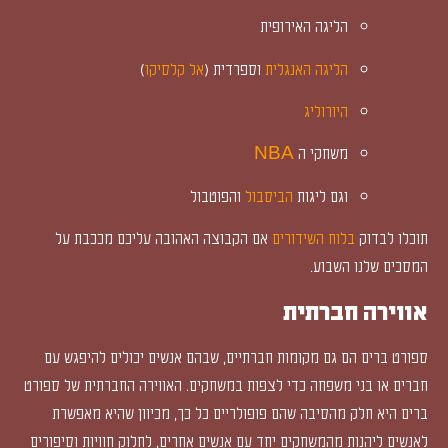
הליגה האירופית
הליגה האנגלית
וספרדית (
אל קלסיקו
)
היורוליג
משחקי ה
NBA
וגם ליגות
הביסבול
והפוטבול
תוכלו לבדוק
בלוח השידורים
אם הקבוצה האהובה עליכם מככבת על
המסכים שלנו השבוע.
אווירה חברתית
ספורט ברים הם גם מקומות חברתיים, שבהם אנשים יכולים להיפגש עם
חברים או בני משפחה כדי לצפות במשחקים. האווירה החברתית של ספורט
ברים היא חלק מהסיבה שהם פופולריים כל כך, מכיוון שהיא מאפשרת
לאנשים ליהנות מהמשחקים יחד עם אנשים אחרים, לחלוק חוויות וסיפורים