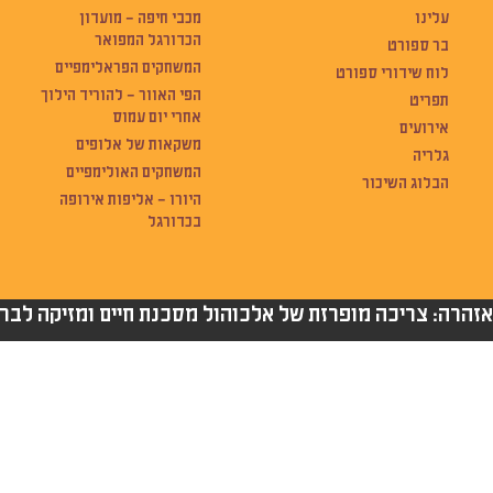
עלינו
מכבי חיפה – מועדון
הכדורגל המפואר
בר ספורט
המשחקים הפראלימפיים
לוח שידורי ספורט
הפי האוור – להוריד הילוך
תפריט
אחרי יום עמוס
אירועים
משקאות של אלופים
גלריה
המשחקים האולימפיים
הבלוג השיכור
היורו – אליפות אירופה
בכדורגל
אזהרה: צריכה מופרזת של אלכוהול מסכנת חיים ומזיקה לברי