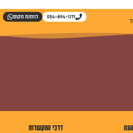
054-894-1171
הזמנת מקום
ר
געה
דרכי התקשרות