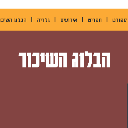
אבן גבירול 38 תל אביב
 ספורט
תפריט
אירועים
גלריה
הבלוג השיכו
הבלוג השיכור