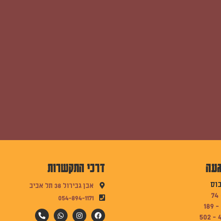
געה
דרכי התקשרות
בוס
אבן גבירול 38 תל אביב
054-894-1171