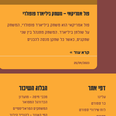
פול אמריקאי – משחק ביליארד פופולרי
פול אמריקאי הוא משחק ביליארד פופולרי, המשחק
על שולחן ביליארד. המשחק מתנהל בין שני
שחקנים, כאשר כל שחקן מנסה להכניס
קרא עוד »
25/09/2023
דפי אתר
הבלוג השיכור
עלינו
מכבי חיפה – מועדון
הכדורגל המפואר
בר ספורט
המשחקים הפראלימפיים
לוח שידורי ספורט
הפי האוור – להוריד הילוך