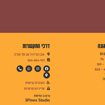
געה
דרכי התקשרות
בוס
אבן גבירול 38 תל אביב
054-894-1171
ה
הצהרת נגישות
מדיניות פרטיות
עיצוב ופיתוח
3Pines Studio