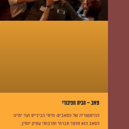
פאב – הבית הציבורי
ההיסטוריה של הפאבים: מימי הביניים ועד ימינו
הפאב הוא מוסד חברתי ותרבותי עתיק יומין,