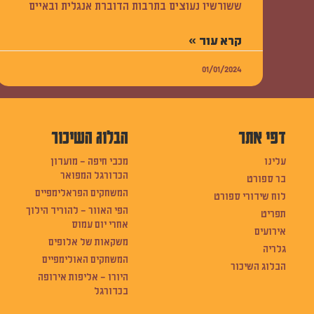
ששורשיו נעוצים בתרבות הדוברת אנגלית ובאיים
קרא עוד »
01/01/2024
דפי אתר
הבלוג השיכור
עלינו
מכבי חיפה – מועדון
הכדורגל המפואר
בר ספורט
המשחקים הפראלימפיים
לוח שידורי ספורט
הפי האוור – להוריד הילוך
תפריט
אחרי יום עמוס
אירועים
משקאות של אלופים
גלריה
המשחקים האולימפיים
הבלוג השיכור
היורו – אליפות אירופה
בכדורגל